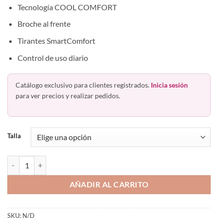
Tecnología COOL COMFORT
Broche al frente
Tirantes SmartComfort
Control de uso diario
Catálogo exclusivo para clientes registrados.
Inicia sesión
para ver precios y realizar pedidos.
Talla
Bra Corrector De Postura Broches Enfrente Playplus Df3450 cantidad
AÑADIR AL CARRITO
SKU:
N/D