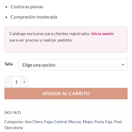
Costuras planas
Compresión moderada
Catálogo exclusivo para clientes registrados.
Inicia sesión
para ver precios y realizar pedidos.
Talla
Faja Levanta Glúteo Short Cierre Postcirugía Ann Chery 5156c cantid
AÑADIR AL CARRITO
SKU:
N/D
Categorías:
Ann Chery
,
Fajas Control
,
Marcas
,
Mujer
,
Panty Faja
,
Post-
Operatoria