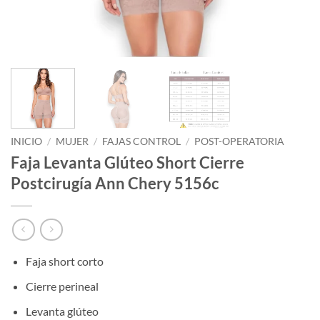
INICIO
/
MUJER
/
FAJAS CONTROL
/
POST-OPERATORIA
Faja Levanta Glúteo Short Cierre
Postcirugía Ann Chery 5156c
Faja short corto
Cierre perineal
Levanta glúteo