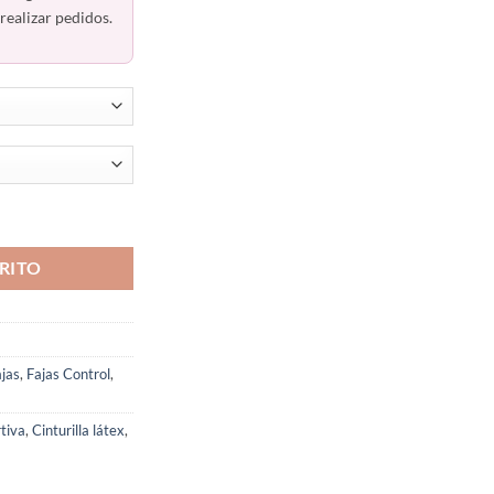
realizar pedidos.
biana Látex Romanza 1031 cantidad
RITO
jas
,
Fajas Control
,
rtiva
,
Cinturilla látex
,