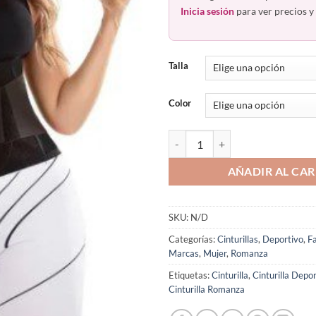
Inicia sesión
para ver precios y 
Talla
Color
Faja Cinturilla Deportiva Colom
AÑADIR AL CAR
SKU:
N/D
Categorías:
Cinturillas
,
Deportivo
,
Fa
Marcas
,
Mujer
,
Romanza
Etiquetas:
Cinturilla
,
Cinturilla Depo
Cinturilla Romanza