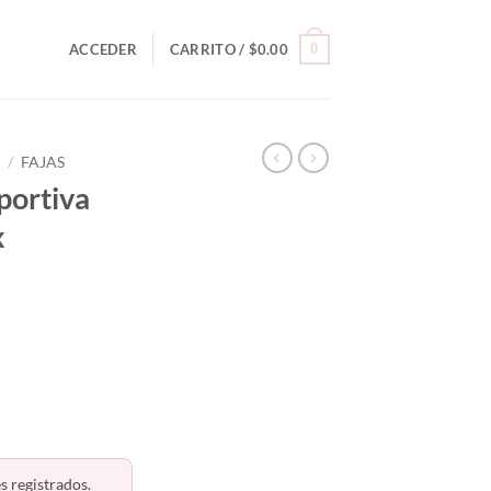
0
ACCEDER
CARRITO /
$
0.00
O
/
FAJAS
eportiva
x
s registrados.