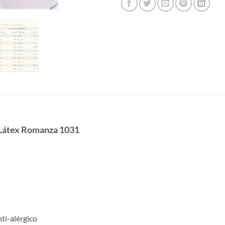
 Látex Romanza 1031
ti-alérgico