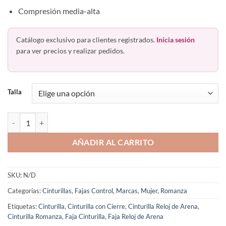
Compresión media-alta
Catálogo exclusivo para clientes registrados.
Inicia sesión
para ver precios y realizar pedidos.
Talla
Cinturilla Silueta Reloj de Arena Cierre 3302 Romanza cantidad
AÑADIR AL CARRITO
SKU:
N/D
Categorías:
Cinturillas
,
Fajas Control
,
Marcas
,
Mujer
,
Romanza
Etiquetas:
Cinturilla
,
Cinturilla con Cierre
,
Cinturilla Reloj de Arena
,
Cinturilla Romanza
,
Faja Cinturilla
,
Faja Reloj de Arena