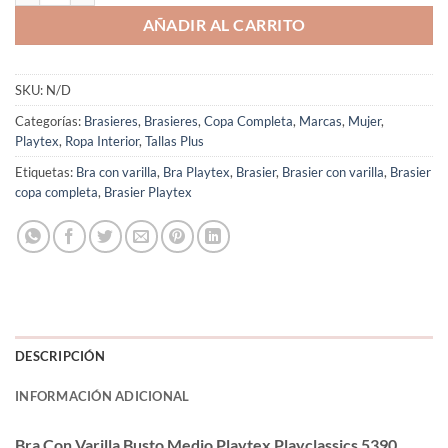
AÑADIR AL CARRITO
SKU:
N/D
Categorías:
Brasieres
,
Brasieres
,
Copa Completa
,
Marcas
,
Mujer
,
Playtex
,
Ropa Interior
,
Tallas Plus
Etiquetas:
Bra con varilla
,
Bra Playtex
,
Brasier
,
Brasier con varilla
,
Brasier
copa completa
,
Brasier Playtex
DESCRIPCIÓN
INFORMACIÓN ADICIONAL
Bra Con Varilla Busto Medio Playtex Playclassics 5390